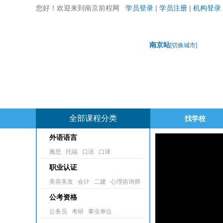
您好！欢迎来到南京前程网
学员登录
|
学员注册
|
机构登录
南京站
[
切换城市
]
全部课程分类
找学校
外语语言
雅思
托福
口语
口译
职业认证
美容美发
会计
二建
心理咨询师
公考资格
公务员
考研
事业单位