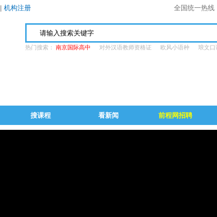
|
机构注册
全国统一热线
热门搜索：
南京国际高中
对外汉语教师资格证
欧风小语种
琅文口
搜课程
看新闻
前程网招聘