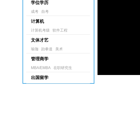
学位学历
成考
自考
计算机
计算机考级
软件工程
文体才艺
瑜珈
跆拳道
美术
管理商学
MBA/EMBA
在职研究生
出国留学